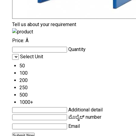
Tell us about your requirement
Price:
Â
Quantity
Select Unit
50
100
200
250
500
1000+
Additional detail
ಮೊಬೈಲ್ number
Email