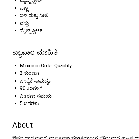
ಮೈಲ್ಡ್ ಸ್ಟೀಲ್
ಬಣ್ಣ
ಬಿಳಿ ಮತ್ತು ನೀಲಿ
ವಸ್ತು
ಮೈಲ್ಡ್ ಸ್ಟೀಲ್
ವ್ಯಾಪಾರ ಮಾಹಿತಿ
Minimum Order Quantity
2 ತುಂಡುs
ಪೂರೈಕೆ ಸಾಮರ್ಥ್ಯ
90 ತಿಂಗಳಿಗೆ
ವಿತರಣಾ ಸಮಯ
5 ದಿನಗಳು
About
ಔಷಧ ಉದ್ಯಮದಲ್ಲಿ ವ್ಯಾಪಕವಾಗಿ ಬೇಡಿಕೆಯಿರುವ ಸೌಮ್ಯವಾದ ಉಕ್ಕಿನ ಲ್ಯಾಮಿನ