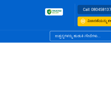
Call:
08045813
ವಿಚಾರಣೆಯನ್ನು ಕಳ