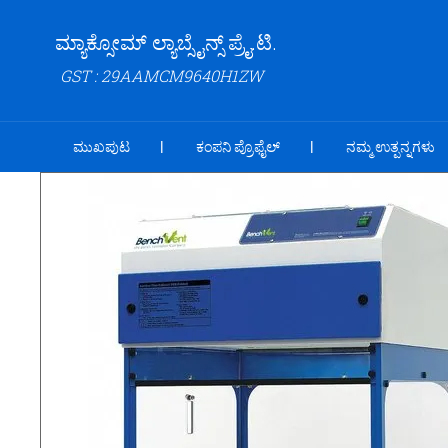
ಮ್ಯಾಕ್ಸೋಮ್ ಲ್ಯಾಬ್ಸೈನ್ಸ್ ಪ್ರೈ.ಟಿ.
GST : 29AAMCM9640H1ZW
ಮುಖಪುಟ
ಕಂಪನಿ ಪ್ರೊಫೈಲ್
ನಮ್ಮ ಉತ್ಪನ್ನಗಳು