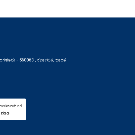
ಬೆಂಗಳೂರು - 560063 , ಕರ್ನಾಟಕ, ಭಾರತ
ು ಉಚಿತವಾಗಿ ಕರೆ
ಮಾಡಿ