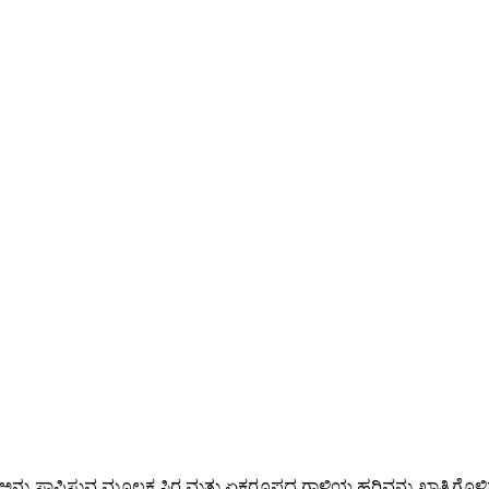
ಅನ್ನು ಸ್ಥಾಪಿಸುವ ಮೂಲಕ ಸ್ಥಿರ ಮತ್ತು ಏಕರೂಪದ ಗಾಳಿಯ ಹರಿವನ್ನು ಖಾತ್ರಿಗೊಳಿಸು