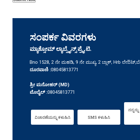
ಸಂಪರ್ಕ ವಿವರಗಳು
ಮ್ಯಾಕ್ಸೋಮ್ ಲ್ಯಾಬ್ಸೈನ್ಸ್ ಪ್ರೈ.ಟಿ.
Bno 1528, 2 ನೇ ಮಹಡಿ, 9 ನೇ ಮುಖ್ಯ, 2 ಬ್ಲಾಕ್, Hrb ಲೇಔಟ್,
ದೂರವಾಣಿ :
08045813771
ಶ್ರೀ ಮನೋಹರ್
(
MD
)
ಮೊಬೈಲ್ :
08045813771
ನನ್ನನ್ನ
ವಿಚಾರಣೆಯನ್ನು ಕಳುಹಿಸಿ
SMS ಕಳುಹಿಸಿ