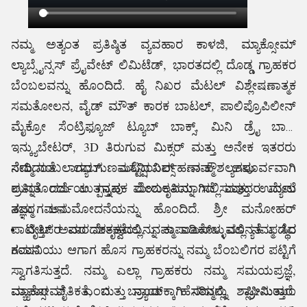
ನಮ್ಮ ಅತ್ಯಂತ ಪ್ರತಿಷ್ಠಿತ ವ್ಯವಹಾರ ಕಾಳಜಿ, ಮ್ಯಾಕ್ಸೋಮ್
ಲ್ಯಾಬ್ಸೈನ್ಸಸ್ ಪ್ರೈವೇಟ್ ಲಿಮಿಟೆಡ್, ಭಾರತದಲ್ಲಿ ದೊಡ್ಡ ಗ್ರಾಹಕರ
ಬೆಂಬಲವನ್ನು ಹೊಂದಿದೆ.
ಹೈ
ನಿಖರ ಮೆಟಲ್ ವಿಶ್ಲೇಷಣಾತ್ಮಕ
ಸಮತೋಲನ, ವೈಡ್ ಮೌತ್ ಕಾರಕ ಬಾಟಲ್, ಪಾಲಿಪ್ರೊಪಿಲೀನ್
ಮೈಕ್ರೋ ಸೆಂಟ್ರಿಫ್ಯೂಜ್ ಟ್ಯೂಬ್ ಬಾಕ್ಸ್, ಮಿನಿ ಡ್ರೈ ಬಾತ್
ಇನ್ಕ್ಯುಬೇಟರ್, 3D ತಿರುಗುವ ಮಿಕ್ಸರ್ ಮತ್ತು
ಅನೇಕ ಇತರರು
ಸೇರಿದಂತೆ ಲ್ಯಾಬ್ ಎಸೆನ್ಷಿಯಲ್ಸ್ ನಮ್ಮ ಅಪೂರ್ವವಾಗಿ
ನಮ್ಮ ನಂಬಲಾಗದ ಗುಣಮಟ್ಟದ ನಿರ್ವಹಣಾ ಕೌಶಲ್ಯಗಳು
ಪ್ರತಿಯೊಂದು ಉತ್ಪನ್ನವು ಮೇರುಕೃತಿಯಾಗಿದೆ ಮತ್ತು ಉದ್ಯಮ
ಉನ್ನತ ದರ್ಜೆಯ ಗ್ರಾಹಕ ಬೆಂಬಲವನ್ನು ಸಲ್ಲಿಸುವುದರ ಮೇಲೆ
ತಜ್ಞರ ಅನುಮೋದನೆಯನ್ನು ಹೊಂದಿದೆ. ಶ್ರೀ ಮನೋಹರ್
ನಮ್ಮ ಗಮನ
ಪಾಟೀಲ್ ಅವರ ನೇತೃತ್ವದಲ್ಲಿ, ನಮ್ಮ ಐಎಸ್ಒ ಮಾನ್ಯತೆ ಪಡೆದ
ವೃತ್ತಿಪರ ಪಾರದರ್ಶಕತೆಯನ್ನು ಕಾಪಾಡಿಕೊಳ್ಳುವಲ್ಲಿ ನಮ್ಮ ಸ್ಥಿರ
ಕಂಪನಿಯು ಆಗಾಗ ಹೊಸ ಗ್ರಾಹಕರನ್ನು ನಮ್ಮ ಬೆಂಬಲಿಗರ ಪಟ್ಟಿಗೆ
ಗಮನ
ಸ್ವಾಗತಿಸುತ್ತದೆ. ನಮ್ಮ ಎಲ್ಲಾ ಗ್ರಾಹಕರು ನಮ್ಮ ಸಮಯಪ್ರಜ್ಞೆ,
ವ್ಯಾಪಾರ ನೈತಿಕತೆ, ಮತ್ತು ನ್ಯಾಯಕ್ಕಾಗಿ ನಮ್ಮನ್ನು ಶ್ಲಾಘಿಸುತ್ತಾರೆ.
ಮ್ಯಾಕ್ಸೋಮ್ ಎಂಬ ಬ್ರಾಂಡ್ ಹೆಸರಿನಲ್ಲಿ, ಪ್ರೀಮಿಯಂ