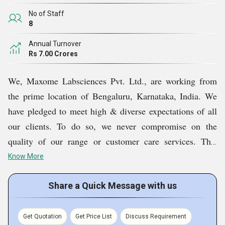
ಇನ್ಕ್ಯುಬೇಟರ್,
ಇತ್ಯಾದಿ ನಮ್ಮ ಶ್ರೇ
ಣಿಯ ಗುಣಮಟ್ಟವನ್ನು
No of Staff
ಹೆಚ್ಚಿಸಲು ಹಾಗೂ ಕೆಲಸ ಮಾಡಲು ಭವಿಷ್ಯದಲ್ಲಿ ನಮ್ಮ
8
ಮೂಲಸೌಕರ್ಯ ಸೌಲಭ್ಯವನ್ನು ವಿಸ್ತರಿಸಲು ಮತ್ತು ಸುಧಾರಿಸಲು
Annual Turnover
ನಾವು ಯೋಜಿಸುತ್ತೇವೆ.
Rs 7.00 Crores
We, Maxome Labsciences Pvt. Ltd., are working from
the prime location of Bengaluru, Karnataka, India. We
have pledged to meet high & diverse expectations of all
our clients. To do so, we never compromise on the
quality of our range or customer care services. This
quality focus allows us to satisfy our huge clientele to
Know More
the fullest. Further, our company concentrates on always
presenting seamless, durable, and reliable
Share a Quick Message with us
Laboratory
Consumables, Cryo Gloves,
Analytical Instruments,
Centrifuge Tubes, etc. Only quality-accredited items
Get Quotation
Get Price List
Discuss Requirement