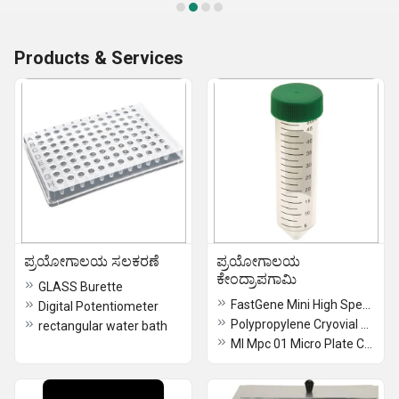
Products & Services
ಪ್ರಯೋಗಾಲಯ ಸಲಕರಣೆ
ಪ್ರಯೋಗಾಲಯ
ಕೇಂದ್ರಾಪಗಾಮಿ
GLASS Burette
FastGene Mini High Speed Centrifuge
Digital Potentiometer
Polypropylene Cryovial Tubes
rectangular water bath
Ml Mpc 01 Micro Plate Centrifuge