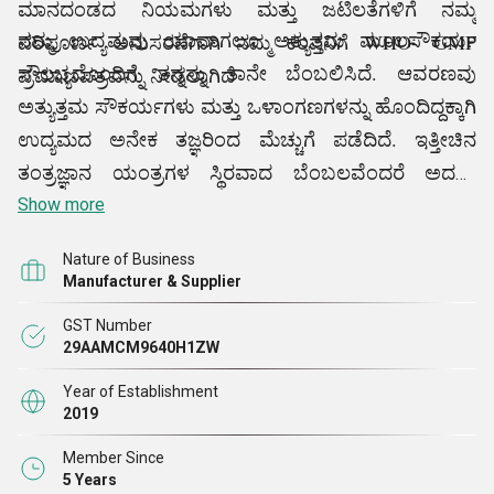
ಮಾನದಂಡದ ನಿಯಮಗಳು ಮತ್ತು ಜಟಿಲತೆಗಳಿಗೆ ನಮ್ಮ
ನಮ್ಮ ಉದ್ಯಮವು ಯಾವಾಗಲೂ ಅತ್ಯುತ್ತಮ ಮೂಲಸೌಕರ್ಯ
ಪರಿಪೂರ್ಣ ಅನುಸರಣೆಗಾಗಿ ನಮ್ಮ ಕಂಪನಿಗೆ WHO- GMP
ಸೌಲಭ್ಯದೊಂದಿಗೆ ತನ್ನನ್ನು ತಾನೇ ಬೆಂಬಲಿಸಿದೆ. ಆವರಣವು
ಪ್ರಮಾಣಪತ್ರವನ್ನು ನೀಡಲಾಗಿದೆ
ಅತ್ಯುತ್ತಮ ಸೌಕರ್ಯಗಳು ಮತ್ತು ಒಳಾಂಗಣಗಳನ್ನು ಹೊಂದಿದ್ದಕ್ಕಾಗಿ
ಉದ್ಯಮದ ಅನೇಕ ತಜ್ಞರಿಂದ ಮೆಚ್ಚುಗೆ ಪಡೆದಿದೆ. ಇತ್ತೀಚಿನ
ತಂತ್ರಜ್ಞಾನ ಯಂತ್ರಗಳ ಸ್ಥಿರವಾದ ಬೆಂಬಲವೆಂದರೆ ಅದನ್ನು
ಉತ್ತಮವಾಗಿಸುತ್ತದೆ. ಇದಲ್ಲದೆ, ಉತ್ಪಾದನಾ ಸಿಬ್ಬಂದಿ, ಗುಣಮಟ್ಟ-
Show more
ನಿಯಂತ್ರಣ ತಜ್ಞರು, ಪ್ಯಾಕಿಂಗ್ ಸಿಬ್ಬಂದಿ ಮತ್ತು ಹೆಚ್ಚು ಅಡ್ರೊಯಿಟ್
Nature of Business
ವ್ಯಕ್ತಿಗಳ ನುರಿತ ತಂಡದ ಜಾಗೃತಿ ಸಹ ಉದ್ಯಮದಲ್ಲಿ ಹೆಚ್ಚಿನ ಸ್ಥಾನ
Manufacturer & Supplier
ಪಡೆಯುವಂತೆ ಮಾಡುತ್ತದೆ. ಡೊಮೇನ್ನ ಮಾನದಂಡಗಳಿಗೆ
GST Number
ಅನುಗುಣವಾಗಿ ಈ ಸೌಲಭ್ಯವನ್ನು ಕಾಪಾಡಿಕೊಳ್ಳುವತ್ತ ನಾವು ಹೆಚ್ಚು
29AAMCM9640H1ZW
ಗಮನ ಹರಿಸುತ್ತೇವೆ.
ಇದು ನಿಯಮಿತವಾಗಿ ಹೈ ಪ್ರೆಸಿಷನ್ ಮೆಟಲ್
Year of Establishment
ವಿಶ್ಲೇಷಣಾತ್ಮಕ ಸಮತೋಲನ,
3D ತಿರುಗುವ ಮಿಕ್ಸರ್,
2019
ಪಾಲಿಪ್ರೊಪಿಲೀನ್ ಮೈಕ್ರೋ ಸೆಂಟ್ರಿಫ್ಯೂಜ್
ಟ್ಯೂಬ್ ಬಾಕ್ಸ್ ಅನ್ನು
Member Since
ತಡೆರಹಿತ ವಿಂಗ
ವೈಡ್ ಮೌತ್ ಕಾರಕ ಬಾಟಲ್, ಮಿನಿ
ಡ್ರೈ ಬಾತ್
5 Years