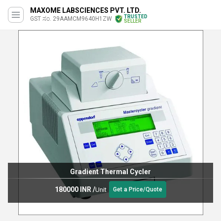
MAXOME LABSCIENCES PVT. LTD.
TRUSTED
GST ಸಂ. 29AAMCM9640H1ZW
SELLER
Gradient Thermal Cycler
180000 INR
/
Unit
Get a Price/Quote