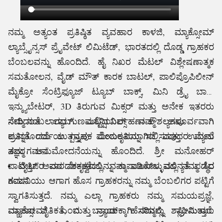
ನಮ್ಮ ಅತ್ಯಂತ ಪ್ರತಿಷ್ಠಿತ ವ್ಯವಹಾರ ಕಾಳಜಿ, ಮ್ಯಾಕ್ಸೋಮ್
ಲ್ಯಾಬ್ಸೈನ್ಸಸ್ ಪ್ರೈವೇಟ್ ಲಿಮಿಟೆಡ್, ಭಾರತದಲ್ಲಿ ದೊಡ್ಡ ಗ್ರಾಹಕರ
ಬೆಂಬಲವನ್ನು ಹೊಂದಿದೆ.
ಹೈ
ನಿಖರ ಮೆಟಲ್ ವಿಶ್ಲೇಷಣಾತ್ಮಕ
ಸಮತೋಲನ, ವೈಡ್ ಮೌತ್ ಕಾರಕ ಬಾಟಲ್, ಪಾಲಿಪ್ರೊಪಿಲೀನ್
ಮೈಕ್ರೋ ಸೆಂಟ್ರಿಫ್ಯೂಜ್ ಟ್ಯೂಬ್ ಬಾಕ್ಸ್, ಮಿನಿ ಡ್ರೈ ಬಾತ್
ಇನ್ಕ್ಯುಬೇಟರ್, 3D ತಿರುಗುವ ಮಿಕ್ಸರ್ ಮತ್ತು
ಅನೇಕ ಇತರರು
ಸೇರಿದಂತೆ ಲ್ಯಾಬ್ ಎಸೆನ್ಷಿಯಲ್ಸ್ ನಮ್ಮ ಅಪೂರ್ವವಾಗಿ
ನಮ್ಮ ನಂಬಲಾಗದ ಗುಣಮಟ್ಟದ ನಿರ್ವಹಣಾ ಕೌಶಲ್ಯಗಳು
ಪ್ರತಿಯೊಂದು ಉತ್ಪನ್ನವು ಮೇರುಕೃತಿಯಾಗಿದೆ ಮತ್ತು ಉದ್ಯಮ
ಉನ್ನತ ದರ್ಜೆಯ ಗ್ರಾಹಕ ಬೆಂಬಲವನ್ನು ಸಲ್ಲಿಸುವುದರ ಮೇಲೆ
ತಜ್ಞರ ಅನುಮೋದನೆಯನ್ನು ಹೊಂದಿದೆ. ಶ್ರೀ ಮನೋಹರ್
ನಮ್ಮ ಗಮನ
ಪಾಟೀಲ್ ಅವರ ನೇತೃತ್ವದಲ್ಲಿ, ನಮ್ಮ ಐಎಸ್ಒ ಮಾನ್ಯತೆ ಪಡೆದ
ವೃತ್ತಿಪರ ಪಾರದರ್ಶಕತೆಯನ್ನು ಕಾಪಾಡಿಕೊಳ್ಳುವಲ್ಲಿ ನಮ್ಮ ಸ್ಥಿರ
ಕಂಪನಿಯು ಆಗಾಗ ಹೊಸ ಗ್ರಾಹಕರನ್ನು ನಮ್ಮ ಬೆಂಬಲಿಗರ ಪಟ್ಟಿಗೆ
ಗಮನ
ಸ್ವಾಗತಿಸುತ್ತದೆ. ನಮ್ಮ ಎಲ್ಲಾ ಗ್ರಾಹಕರು ನಮ್ಮ ಸಮಯಪ್ರಜ್ಞೆ,
ವ್ಯಾಪಾರ ನೈತಿಕತೆ, ಮತ್ತು ನ್ಯಾಯಕ್ಕಾಗಿ ನಮ್ಮನ್ನು ಶ್ಲಾಘಿಸುತ್ತಾರೆ.
ಮ್ಯಾಕ್ಸೋಮ್ ಎಂಬ ಬ್ರಾಂಡ್ ಹೆಸರಿನಲ್ಲಿ, ಪ್ರೀಮಿಯಂ