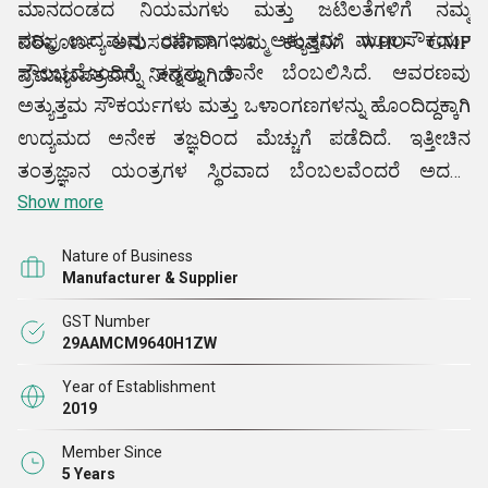
ಮಾನದಂಡದ ನಿಯಮಗಳು ಮತ್ತು ಜಟಿಲತೆಗಳಿಗೆ ನಮ್ಮ
ನಮ್ಮ ಉದ್ಯಮವು ಯಾವಾಗಲೂ ಅತ್ಯುತ್ತಮ ಮೂಲಸೌಕರ್ಯ
ಪರಿಪೂರ್ಣ ಅನುಸರಣೆಗಾಗಿ ನಮ್ಮ ಕಂಪನಿಗೆ WHO- GMP
ಸೌಲಭ್ಯದೊಂದಿಗೆ ತನ್ನನ್ನು ತಾನೇ ಬೆಂಬಲಿಸಿದೆ. ಆವರಣವು
ಪ್ರಮಾಣಪತ್ರವನ್ನು ನೀಡಲಾಗಿದೆ
ಅತ್ಯುತ್ತಮ ಸೌಕರ್ಯಗಳು ಮತ್ತು ಒಳಾಂಗಣಗಳನ್ನು ಹೊಂದಿದ್ದಕ್ಕಾಗಿ
ಉದ್ಯಮದ ಅನೇಕ ತಜ್ಞರಿಂದ ಮೆಚ್ಚುಗೆ ಪಡೆದಿದೆ. ಇತ್ತೀಚಿನ
ತಂತ್ರಜ್ಞಾನ ಯಂತ್ರಗಳ ಸ್ಥಿರವಾದ ಬೆಂಬಲವೆಂದರೆ ಅದನ್ನು
ಉತ್ತಮವಾಗಿಸುತ್ತದೆ. ಇದಲ್ಲದೆ, ಉತ್ಪಾದನಾ ಸಿಬ್ಬಂದಿ, ಗುಣಮಟ್ಟ-
Show more
ನಿಯಂತ್ರಣ ತಜ್ಞರು, ಪ್ಯಾಕಿಂಗ್ ಸಿಬ್ಬಂದಿ ಮತ್ತು ಹೆಚ್ಚು ಅಡ್ರೊಯಿಟ್
Nature of Business
ವ್ಯಕ್ತಿಗಳ ನುರಿತ ತಂಡದ ಜಾಗೃತಿ ಸಹ ಉದ್ಯಮದಲ್ಲಿ ಹೆಚ್ಚಿನ ಸ್ಥಾನ
Manufacturer & Supplier
ಪಡೆಯುವಂತೆ ಮಾಡುತ್ತದೆ. ಡೊಮೇನ್ನ ಮಾನದಂಡಗಳಿಗೆ
GST Number
ಅನುಗುಣವಾಗಿ ಈ ಸೌಲಭ್ಯವನ್ನು ಕಾಪಾಡಿಕೊಳ್ಳುವತ್ತ ನಾವು ಹೆಚ್ಚು
29AAMCM9640H1ZW
ಗಮನ ಹರಿಸುತ್ತೇವೆ.
ಇದು ನಿಯಮಿತವಾಗಿ ಹೈ ಪ್ರೆಸಿಷನ್ ಮೆಟಲ್
Year of Establishment
ವಿಶ್ಲೇಷಣಾತ್ಮಕ ಸಮತೋಲನ,
3D ತಿರುಗುವ ಮಿಕ್ಸರ್,
2019
ಪಾಲಿಪ್ರೊಪಿಲೀನ್ ಮೈಕ್ರೋ ಸೆಂಟ್ರಿಫ್ಯೂಜ್
ಟ್ಯೂಬ್ ಬಾಕ್ಸ್ ಅನ್ನು
Member Since
ತಡೆರಹಿತ ವಿಂಗ
ವೈಡ್ ಮೌತ್ ಕಾರಕ ಬಾಟಲ್, ಮಿನಿ
ಡ್ರೈ ಬಾತ್
5 Years