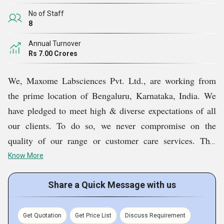
ಇನ್ಕ್ಯುಬೇಟರ್,
ಇತ್ಯಾದಿ ನಮ್ಮ ಶ್ರೇ
ಣಿಯ ಗುಣಮಟ್ಟವನ್ನು
No of Staff
ಹೆಚ್ಚಿಸಲು ಹಾಗೂ ಕೆಲಸ ಮಾಡಲು ಭವಿಷ್ಯದಲ್ಲಿ ನಮ್ಮ
8
ಮೂಲಸೌಕರ್ಯ ಸೌಲಭ್ಯವನ್ನು ವಿಸ್ತರಿಸಲು ಮತ್ತು ಸುಧಾರಿಸಲು
Annual Turnover
ನಾವು ಯೋಜಿಸುತ್ತೇವೆ.
Rs 7.00 Crores
We, Maxome Labsciences Pvt. Ltd., are working from
the prime location of Bengaluru, Karnataka, India. We
have pledged to meet high & diverse expectations of all
our clients. To do so, we never compromise on the
quality of our range or customer care services. This
quality focus allows us to satisfy our huge clientele to
Know More
the fullest. Further, our company concentrates on always
presenting seamless, durable, and reliable
Share a Quick Message with us
Laboratory
Consumables, Cryo Gloves,
Analytical Instruments,
Centrifuge Tubes, etc. Only quality-accredited items
Get Quotation
Get Price List
Discuss Requirement