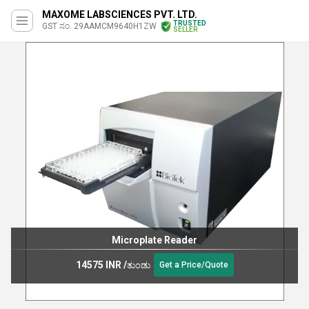
MAXOME LABSCIENCES PVT. LTD.
TRUSTED
GST ಸಂ. 29AAMCM9640H1ZW
SELLER
Microplate Reader
14575 INR
/
ತುಂಡು
Get a Price/Quote